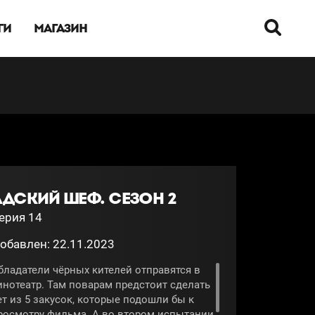
ГИ
МАГАЗИН
АДСКИЙ ШЕФ. СЕЗОН 2
ерия 14
обавлен: 22.11.2023
бладатели чёрных кителей отправятся в
инотеатр. Там поварам предстоит сделать
ет из 5 закусок, которые подошли бы к
росмотру фильма. А во втором испытании