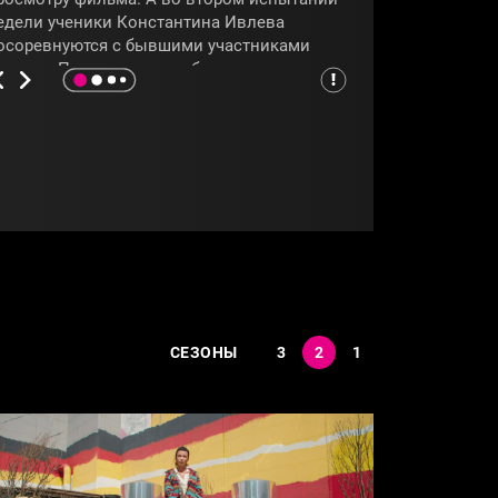
едели ученики Константина Ивлева
осоревнуются с бывшими участниками
роекта. Повара должны будут сделать как
ожно больше блюд из
онсервированного тунца. Какая команда
обедит, покажет программа
«Адский шеф
»
.
АДСКИЙШЕФ
#КОНСТАНТИНИВЛЕВ
СЕЗОНЫ
3
2
1