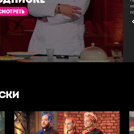
н
п
п
м
к
п
2
#
УСКИ