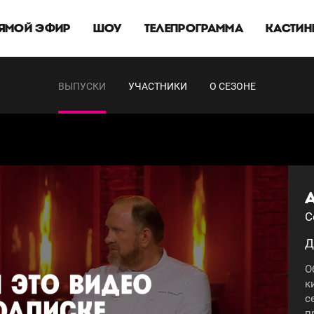
ЯМОЙ ЭФИР
ШОУ
ТЕЛЕПРОГРАММА
КАСТИН
ВЫПУСКИ
УЧАСТНИКИ
О СЕЗОНЕ
С
Д
О
к
с
п