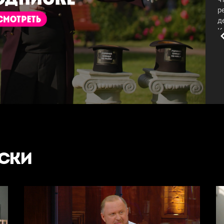
р
д
К
б
#
УСКИ