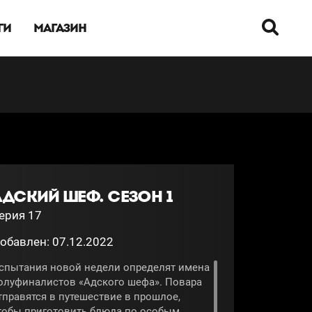
ГИ
МАГАЗИН
АДСКИЙ ШЕФ. СЕЗОН 1
ерия 17
обавлен: 07.12.2022
спытания новой недели определят имена
олуфиналистов «Адского шефа». Повара
тправятся в путешествие в прошлое,
тобы приготовить блюда по особым