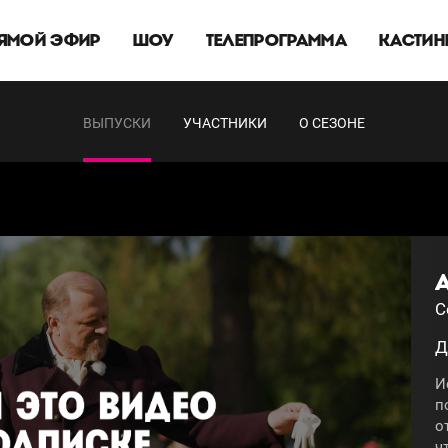
ЯМОЙ ЭФИР
ШОУ
ТЕЛЕПРОГРАММА
КАСТИН
ВЫПУСКИ
УЧАСТНИКИ
О СЕЗОНЕ
С
Д
И
п
о
ч