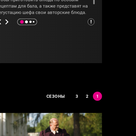
ецептам для бала, а также представят на
егустацию шефа свои авторские блюда.
то из участников продолжит кулинарную
итву, узнаем из программы
«Адский шеф»
.
АДСКИЙШЕФ
#КОНСТАНТИНИВЛЕВ
СЕЗОНЫ
3
2
1